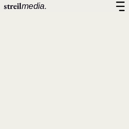
streil
media.